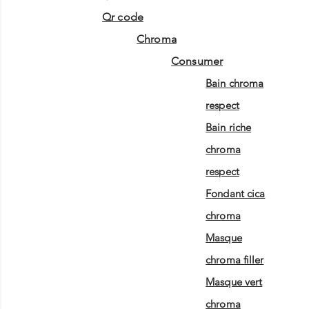
qr code
chroma
consumer
bain chroma
respect
bain riche
chroma
respect
fondant cica
chroma
masque
chroma filler
masque vert
chroma