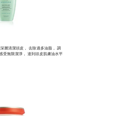
能深層清潔頭皮， 去除過多油脂， 調
感受無限潔淨， 達到頭皮肌膚油水平