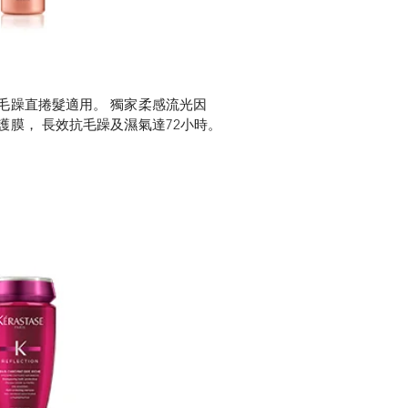
毛躁直捲髮適用。 獨家柔感流光因
護膜， 長效抗毛躁及濕氣達72小時。