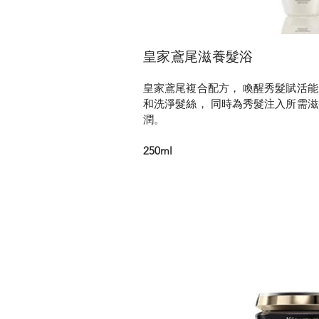
皇家鳶尾滋養髮浴
皇家鳶尾複合配方， 喚醒秀髮賦活能
和洗淨髮絲， 同時為秀髮注入所需滋
潤。
250ml