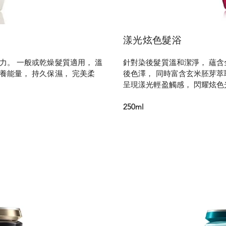
漾光炫色髮浴
力。 一般或乾燥髮質適用， 溫
針對染後髮質溫和潔淨， 蘊含
養能量， 持久保濕， 完美柔
後色澤， 同時富含玄米胚芽萃
呈現漾光輕盈觸感， 閃耀炫色
250ml