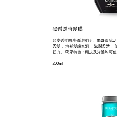
黑鑽逆時髮膜
頭皮秀髮同步修護髮膜， 能舒緩賦活
秀髮， 填補髮纖空洞， 滋潤柔滑，
韌力。 獨家特色：頭皮及秀髮均可
200ml