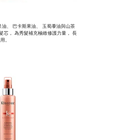
果油、 巴卡斯果油、 玉蜀黍油與山茶
髮芯， 為秀髮補充極緻修護力量， 長
適用。