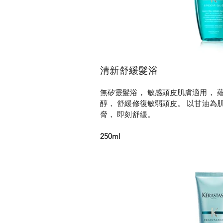
清新舒緩髮浴
無矽靈髮浴， 敏感頭皮肌膚適用， 
醇， 舒緩修復敏弱頭皮。 以甘油為
脅， 即刻舒緩。
250ml