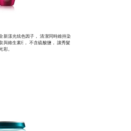
全新漾光炫色因子， 清潔同時維持染
取與維生素E， 不含硫酸鹽， 讓秀髮
光彩。