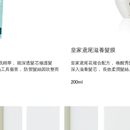
皇家鳶尾滋養髮膜
洗精華， 能深透髮芯修護髮
皇家鳶尾花複合配方， 喚醒秀
熱工具傷害， 防禦髮絲因吹整而
深入滋養髮芯， 長效柔潤髮絲
200ml