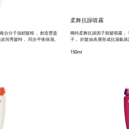
柔舞抗躁噴霧
複合分子強韌髮根， 創造豐盈
獨特柔舞抗躁因子順髮噴霧， 
頭皮與秀髮時， 同步平衡保濕。
子， 於髮絲表層形成抗濕氣保
150ml