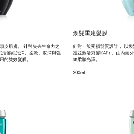
煥髮重建髮膜
頭皮肌膚。 針對失去生命力之
針對一般受損髮質設計， 以煥
 賦活髮絲光澤、柔軟、潤澤與強
護並激活秀髮KAPs， 由內而
使用的雙效髮膜。
絲柔順光澤。
200ml