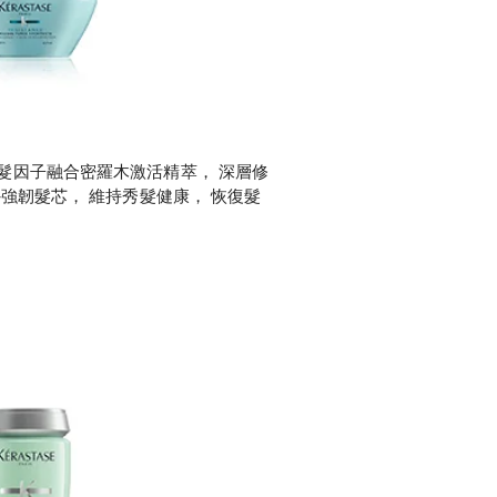
髮因子融合密羅木激活精萃， 深層修
外強韌髮芯， 維持秀髮健康， 恢復髮