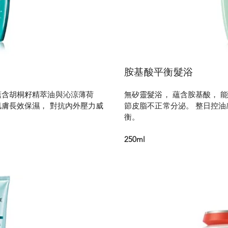
胺基酸平衡髮浴
蘊含胡桐籽精萃油與沁涼薄荷
無矽靈髮浴， 蘊含胺基酸， 
肌膚長效保濕， 對抗內外壓力威
節皮脂不正常分泌。 整日控油
衡。
250ml