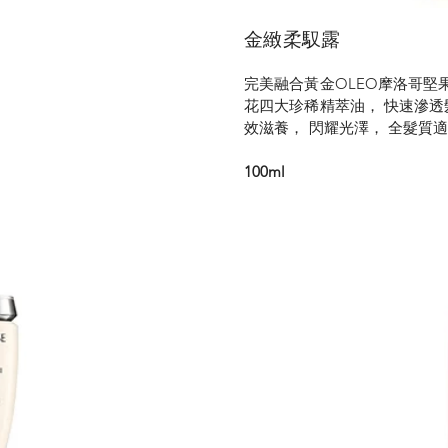
金緻柔馭露
完美融合黃金OLEO摩洛哥堅
花四大珍稀精萃油， 快速滲透
效滋養， 閃耀光澤， 全髮質
100ml