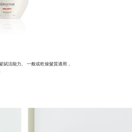
髮賦活能力。 一般或乾燥髮質適用，
。