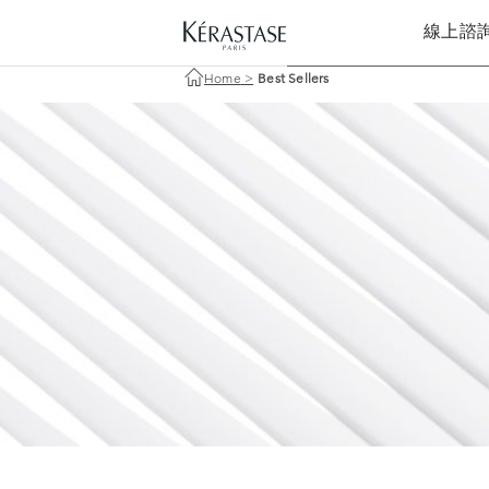
線上諮
Home
>
Best Sellers