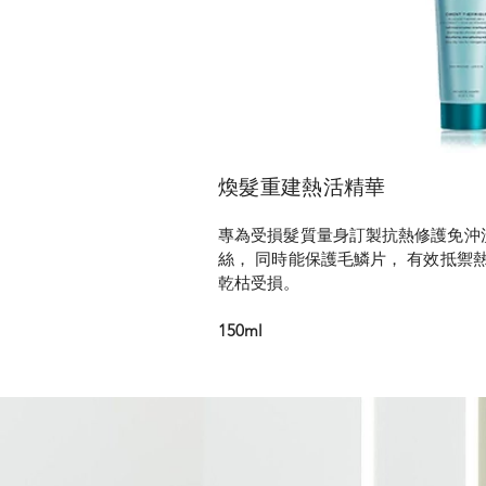
煥髮重建熱活精華
專為受損髮質量身訂製抗熱修護免沖
絲， 同時能保護毛鱗片， 有效抵禦
乾枯受損。
150ml