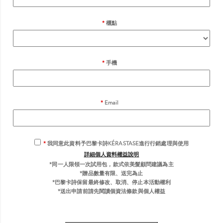
櫃點
手機
Email
我同意此資料予巴黎卡詩KÉRASTASE進行行銷處理與使用
詳細個人資料權益說明
*同一人限領一次試用包，款式依美髮顧問建議為主
*贈品數量有限、送完為止
*巴黎卡詩保留最終修改、取消、停止本活動權利
*送出申請前請先閱讀個資法條款與個人權益